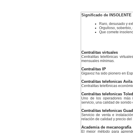
Significado de INSOLENTE
Raro, desusado y ex
Orgulloso, soberbio
Que comete insolencia
Centralitas virtuales
Centralitas telefónicas virtual
mensuales mínimas.
Centralitas IP
Gigavoz ha sido pionero en Esp
Centralitas telefonicas Avila
Centralitas telefónicas económ
Centralitas telefonicas Tole
Uno de los operadores más i
servicio, una calidad de sonido
Centralitas telefonicas Guad
Servicio de venta e instalació
relación de calidad y precio de
Academia de mecanografía
El mejor método para aprend