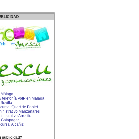
UBLICIDAD
n Málaga
 y telefonía VoIP en Málaga
 Sevilla
ursal Quart de Poblet
inistrativo Manzanares
istrativo Arrecife
 Galapagar
ursal Alcañiz
u publicidad?