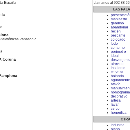
toda España
Llamanos al 902 88 66
LAS PAL
cia
presentació
manifiesto
genuino
do
abandonar
recién
elona
pescante
as telefónicas Panasonic
colocado
lodo
contorno
la
perímetro
ideal
A Coruña
desvergonz
atrevido
insolente
cerveza
 Pamplona
holanda
aguardiente
atavío
manualmen
nomograma
decorativo
artesa
lavar
cerco
honorífica
OTRA
industria
plano