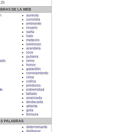
 25
ABRAS DE LA WEB
n
aureola
coronilla
eminente
rosario
sarta
halo
meteoro
luminoso
arandela
roce
pulsera
ado
reino
honor
galardón
coronamiento
cima
colina
predorso
te
extremidad
tallado
avanzada
destacada
abierta
gola
tonsura
S PALABRAS
determinante
deliberar