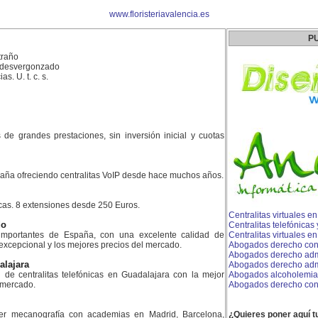
www.floristeriavalencia.es
P
traño
, desvergonzado
s. U. t. c. s.
es de grandes prestaciones, sin inversión inicial y cuotas
aña ofreciendo centralitas VoIP desde hace muchos años.
icas. 8 extensiones desde 250 Euros.
Centralitas virtuales e
do
Centralitas telefónicas
mportantes de España, con una excelente calidad de
Centralitas virtuales en
 excepcional y los mejores precios del mercado.
Abogados derecho conc
Abogados derecho adm
alajara
Abogados derecho admin
n de centralitas telefónicas en Guadalajara con la mejor
Abogados alcoholemia
l mercado.
Abogados derecho conc
er mecanografía con academias en Madrid, Barcelona,
¿Quieres poner aquí t